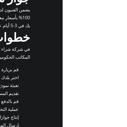
يضمن الفنيون لدي
100% بأسعار 
بك في 3-5 أيام عمل. اشتر جواز السفر المسجل عبر الإنترنت.
خطوات 
في شركة شراء جو
المكاتب الحكومية
قم بزيارة
m
اختر بلدك (
تعبئة نموذ
تقديم المس
قم بالدفع
عملية التح
إنتاج جواز
إرسال المع