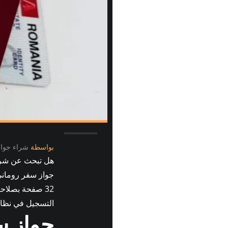
بواسطة
شراء جوا
جواز سفر روماني أصلي 
التسجيل في نظام 100% الخلفي. قدم المعلومات اللازمة عنك واحصل على جواز السفر الروماني
جواز س