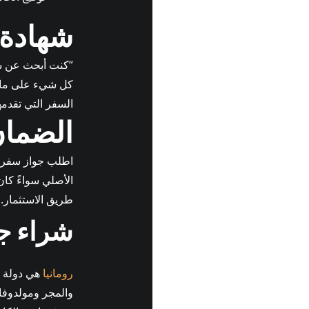
شهادة
“كنت أبحث عن شر
السفر التي تقدمها شركة rt
الضما
طريق الاستثمار.
شراء ج
رومانيا
هي دولة ج
والمجر ومولدوفا 