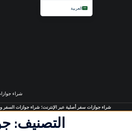
العربية
English
简体中文
Español
Français
Nederlands
Deutsch (Sie)
Русский
Hrvatski
شراء جوازات
Svenska
Dansk
شراء جوازات سفر أصلية عبر الإنترنت؛ شراء جوازات السفر ور
التصنيف:
جو
Italiano
日本語