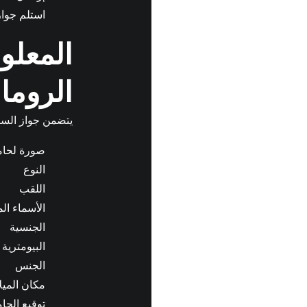
استلم جوا
المعلو
الروما
يتضمن جواز السفر 
صورة لحام
النوع
اللقب
الأسماء ال
الجنسية
البيومترية
الجنس
مكان الميلا
توقيع الحا