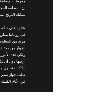
معرضًا. بالإضافة
إن المنطقة المجاو
يمكنك التزلج على
علاوة على ذلك، ف
في رومانيا يمكن ز
مزيد من المعلوم
الزوار من مختلف 
ولكن هذه الأمور
أرضها دون أن يك
إذا كنت تحاول م
طلب جواز سفر رو
في الأيام القليل