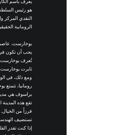
يعرف باسم الكار
هو رئيس السلطة ا
الرومانية الحقيقي
بوخارست، عاصمة 
يجب أن تكون في 
تُعرف بوخارست ب
ثابرت بوخارست ع
ومع ذلك، في الو
رومانيا، تتمتع ب
براسوف هي مدينتي
تقع هذه المدينة 
فرزاً من الخيال.
تستضيف الهندسة 
إذا كنت تقدر القل