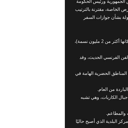
س الجمهورية ورئيس الحكومة
رص الخاصة، مقترنة بالترتيب
ضو في الاتحاد الأوروبي (EU). الأسئلة المتداولة بشأن جوازات السفر
أكبر المدن (التي يبلغ عدد سكانها أكثر من 2 مليون نسمة)،
لفن الفرنسي الحديث، وقد
المناطق الحضرية الهامة في
لباردة من العام.
جبال الكاربات، وهي تشبه
 والمطاعم.
ركز البلدية الذي أصبح حاليًا