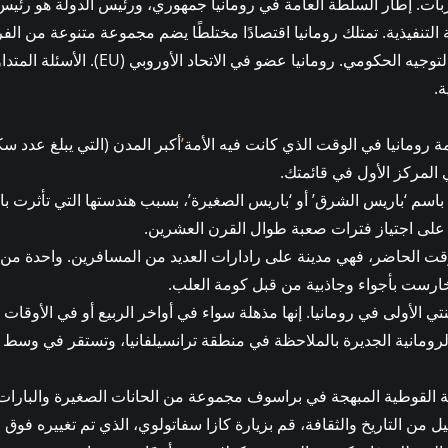
بات. إطار السلطة العامة في رومانيا جمهوري، ورئيس الدولة هو رئي
لتنفيذية. تمتلك رومانيا اقتصادًا مختلطًا يضم مجموعة متنوعة من الف
النقدي المركز والتوجيه الحكومي. رومانيا ع
ة.
رومانيا في الوقت الذي كانت فيه الأمة
’
المركز الأول في قائمتك.
اسم ‘باريس الشرق’ أو ‘باريس الصغيرة’، بسبب هندستها التي تأثرت با
لى اجتياز فترات صعبة طوال القرن العشرين.
قت الحاضر، فهي مدينة على رادارات العديد من المسافرين. واحدة من 
وخارست بأجواء وجاذبية من قبل كومة العلب.
 الأولى في رومانيا. إنها مذهلة سواء في أواخر الربيع أو في الأوقات ا
الرومانية الجديرة بالملاحظة في منطقة ترانسيلفانيا، وتستقر في وسط 
القوطية المبهجة في براسوف مجموعة من الحانات الصغيرة والبارات
يل من التاريخ والثقافة، قم بزيارة كازا سفاتولوي، الذي تم تغييره فوق م