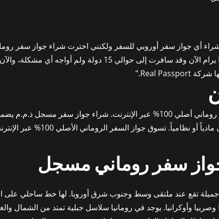
اء أي جواز سفر أوروبي للسفر ولكنني اخترت شراء جواز سفر رومان
كل شيء على ما يرام الآن وقد سافرت إلى حوالي 15 دولة ولم أو
Real Passpo.”
ن
اطلب جواز سفر روماني أصلي 100% عبر الإنترنت. شراء جواز سفر مسجل 
الأصلي سواءً كان مادياً أو نظامياً. 
واز سفر روماني مسجل
ميلة تقع عند ملتقى وسط وجنوب شرق أوروبا. لها خط ساحلي على البحر
وصربيا وأوكرانيا. يوجد في رومانيا سلاسل جبلية تمتد من الشمال وا