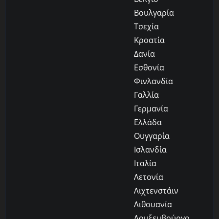
Βουλγαρία
Τσεχία
Κροατία
Δανία
Εσθονία
Φινλανδία
Γαλλία
Γερμανία
Ελλάδα
Ουγγαρία
Ισλανδία
Ιταλία
Λετονία
Λιχτενστάιν
Λιθουανία
Λουξεμβούργο