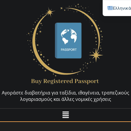
Ελληνικ
English
العربية
简体中文
Español
Français
Nederlan
Deutsch (
Русский
Αγοράστε διαβατήρια για ταξίδια, ιθαγένεια, τραπεζικούς
Hrvatski
λογαριασμούς και άλλες νομικές χρήσεις
Svenska
Dansk
Italiano