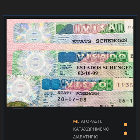
日本語
Čeština
Portuguê
Slovenšč
Bahasa I
Polski
한국어
ΜΕ
ΑΓΟΡΆΣΤΕ
ΚΑΤΑΧΩΡΗΜΈΝΟ
ΔΙΑΒΑΤΉΡΙΟ