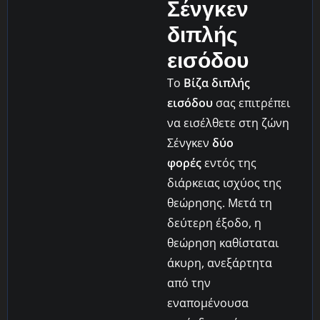
Σένγκεν
διπλής
εισόδου
Το
Βίζα διπλής
εισόδου
σας επιτρέπει
να εισέλθετε στη ζώνη
Σένγκεν
δύο
φορές
εντός της
διάρκειας ισχύος της
θεώρησης. Μετά τη
δεύτερη έξοδο, η
θεώρηση καθίσταται
άκυρη, ανεξάρτητα
από την
εναπομένουσα