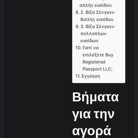
απλής εισόδου
2. Βίζα Σένγκεν
διπλής εισόδου
3. Βίζα Σένγκεν
πολλαπλών
εισόδων
Γιατί να
επιλέξετε Buy
Registered
Passport LLC;
Εγγύηση
Βήματα
για την
αγορά