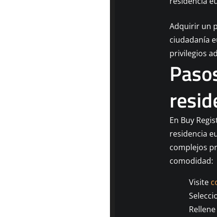
residencia e
Adquirir un 
ciudadanía e
privilegios a
Pasos
resid
En Buy Regis
residencia eu
complejos pr
comodidad:
Visite
c
Selecci
Rellene