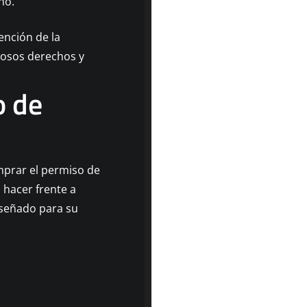
no.
ención de la
rosos derechos y
o de
mprar el permiso de
o hacer frente a
iseñado para su