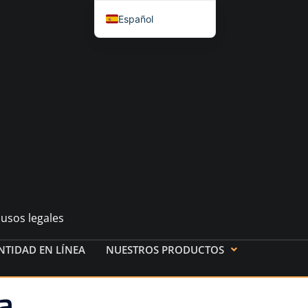
Español
English
العربية
简体中文
Français
Nederlands
Deutsch (Sie)
Русский
Hrvatski
usos legales
Svenska
Dansk
NTIDAD EN LÍNEA
NUESTROS PRODUCTOS
Italiano
a
日本語