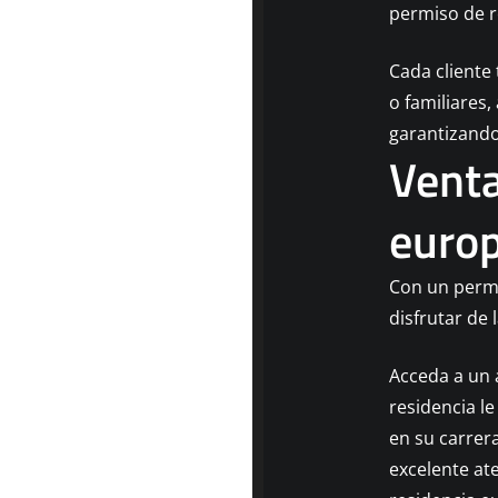
permiso de r
Cada cliente 
o familiares,
garantizando
Venta
euro
Con un permi
disfrutar de 
Acceda a un 
residencia l
en su carrer
excelente at