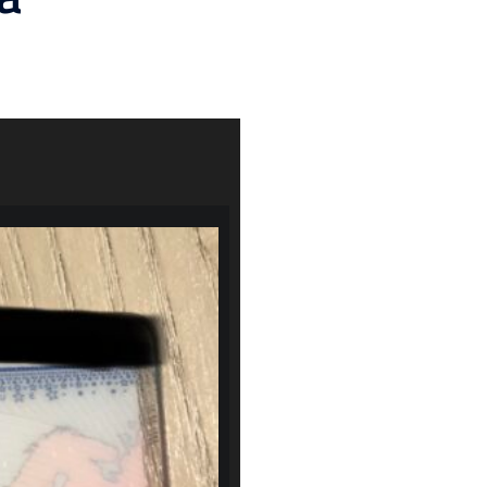
Čeština
Ελληνικά
Português
Slovenščina
Bahasa Indonesia
Polski
한국어