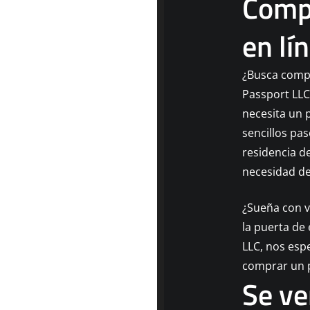
Compr
en lí
¿Busca compr
Passport LLC
necesita un 
sencillos pa
residencia d
necesidad de
¿Sueña con v
la puerta de
LLC, nos espe
comprar un p
Se ve