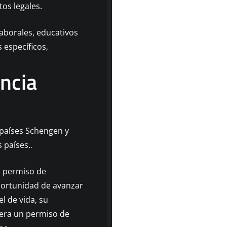
os legales.
laborales, educativos
 específicos,
encia
 países Schengen y
s países.
.
n permiso de
oportunidad de avanzar
l de vida, su
iera un permiso de