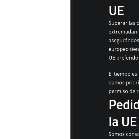
UE
Superar las 
extremadamen
asegurándose
europeo tien
UE preferid
El tiempo es
damos priori
permiso de r
Pedid
la UE
Somos consci