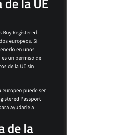
 de la UE
s Buy Registered
dos europeos. Si
tenerlo en unos
s es un permiso de
os de la UE sin
ia europeo puede ser
egistered Passport
 para ayudarle a
a de la