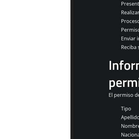
Present
Realiza
Proceso
Permiso
Enviar 
Reciba 
Infor
permi
El permiso de
Tipo
Apellid
Nombr
Naciona