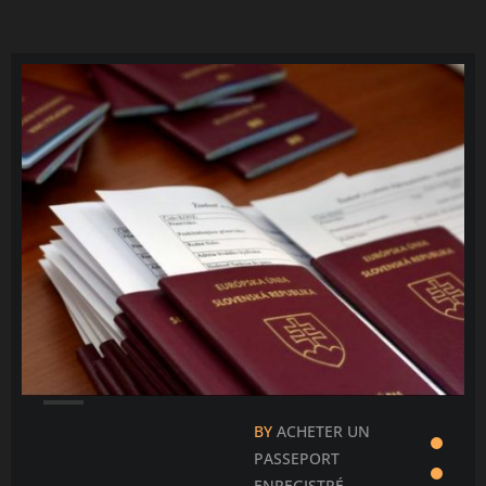
Čeština
Ελληνικά
Português
Slovenščina
Bahasa Indonesia
Polski
한국어
BY
ACHETER UN
PASSEPORT
ENREGISTRÉ