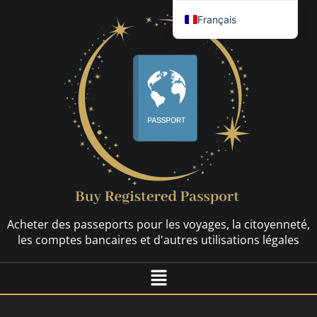
Français
English
العربية
简体中文
Español
Nederlands
Deutsch (Sie)
Русский
Hrvatski
Acheter des passeports pour les voyages, la citoyenneté,
Svenska
les comptes bancaires et d'autres utilisations légales
Dansk
Italiano
日本語