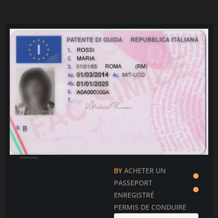
Čeština
Ελληνικά
Português
Slovenščina
Bahasa Indonesia
Polski
한국어
BY
ACHETER UN
PASSEPORT
ENREGISTRÉ
PERMIS DE CONDUIRE