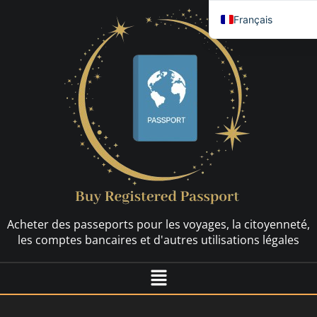
Français
English
العربية
简体中文
Español
Nederlands
Deutsch (Sie)
Русский
Hrvatski
Acheter des passeports pour les voyages, la citoyenneté,
Svenska
les comptes bancaires et d'autres utilisations légales
Dansk
Italiano
日本語