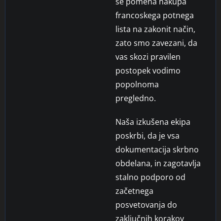
se pomena nakupa
francoskega potnega
lista na zakonit način,
zato smo zavezani, da
vas skozi pravilen
postopek vodimo
popolnoma
pregledno.
Naša izkušena ekipa
poskrbi, da je vsa
dokumentacija skrbno
obdelana, in zagotavlja
stalno podporo od
začetnega
posvetovanja do
zaključnih korakov