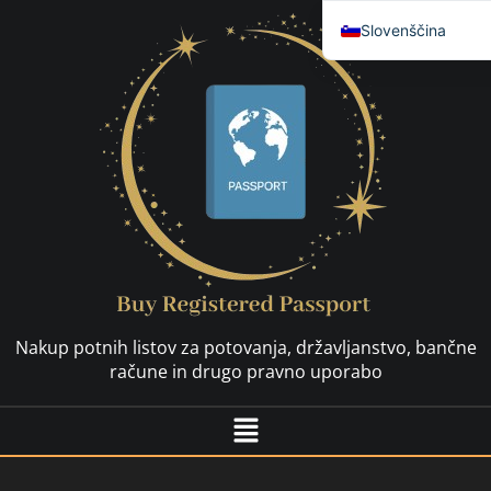
Slovenščina
English
العربية
简体中文
Español
Français
Nederlands
Deutsch (Sie)
Русский
Nakup potnih listov za potovanja, državljanstvo, bančne
Hrvatski
račune in drugo pravno uporabo
Svenska
Dansk
Italiano