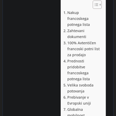
Nakup
francoskega
potnega lista
Zahtevani
dokumenti
100% Avtentičen
francoski potni list
za prodajo
Prednosti
pridobitve
francoskega
potnega lista
Velika svoboda
potovanja
Prebivanje v
Evropski uniji
Globalna
mobilnost