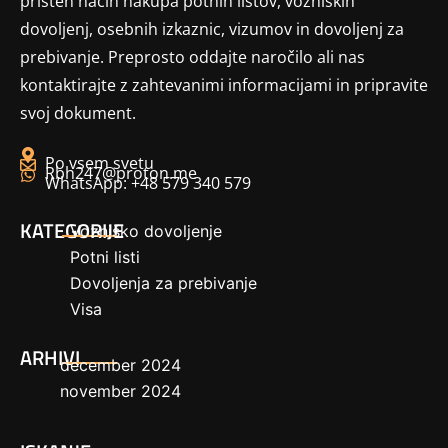
pristen način nakupa potnih listov, vozniških
dovoljenj, osebnih izkaznic, vizumov in dovoljenj za
prebivanje. Preprosto oddajte naročilo ali nas
kontaktirajte z zahtevanimi informacijami in pripravite
svoj dokument.
Po vsem svetu
Rbh247@proton.me
WhatsApp: +48 579 340 579
KATEGORIJE
Vozniško dovoljenje
Potni listi
Dovoljenja za prebivanje
Visa
ARHIVI
december 2024
november 2024