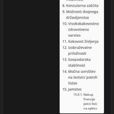
Konzularna zaščita
Možnosti dvojnega
državljanstva
Visokokakovostno
zdravstveno
varstvo
Kakovost življenja
Izobraževalne
priložnosti
Gospodarska
stabilnost
Močna uvrstitev
na lestvici potnih
listov
Jamstvo
Nakup
Francija
potni listi
na spletu