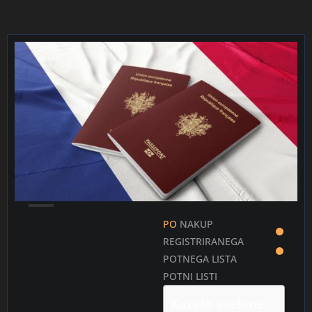
日本語
Čeština
Ελληνικά
Português
Bahasa Indonesia
Polski
한국어
PO
NAKUP
REGISTRIRANEGA
POTNEGA LISTA
POTNI LISTI
Kazalo vsebine