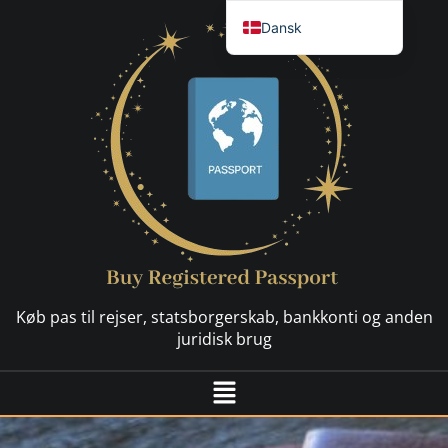
Dansk
English
العربية
简体中文
Español
Français
Nederlands
Deutsch (Sie)
Русский
Køb pas til rejser, statsborgerskab, bankkonti og anden
Hrvatski
juridisk brug
Svenska
Italiano
日本語