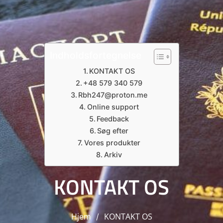
Čeština
Ελληνικά
Português
Slovenščina
Indholdsfortegnelse
Bahasa Indonesia
KONTAKT OS
+48 579 340 579
Polski
Rbh247@proton.me
한국어
Online support
Feedback
Søg efter
Vores produkter
Arkiv
KONTAKT OS
Hjem
KONTAKT OS
/