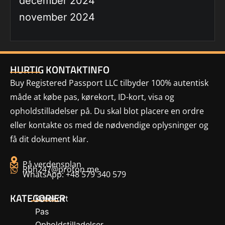
december 2024
november 2024
HURTIG KONTAKTINFO
Buy Registered Passport LLC tilbyder 100% autentisk
måde at købe pas, kørekort, ID-kort, visa og
opholdstilladelser på. Du skal blot placere en ordre
eller kontakte os med de nødvendige oplysninger og
få dit dokument klar.
På verdensplan
Rbh247@proton.me
WhatsApp: +48 579 340 579
KATEGORIER
Kørekort
Pas
Opholdstilladelser