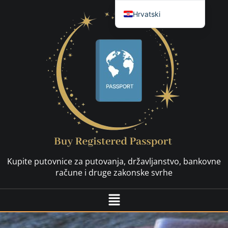
Hrvatski
English
العربية
简体中文
Español
Français
Nederlands
Deutsch (Sie)
Русский
Kupite putovnice za putovanja, državljanstvo, bankovne
Svenska
račune i druge zakonske svrhe
Dansk
Italiano
日本語