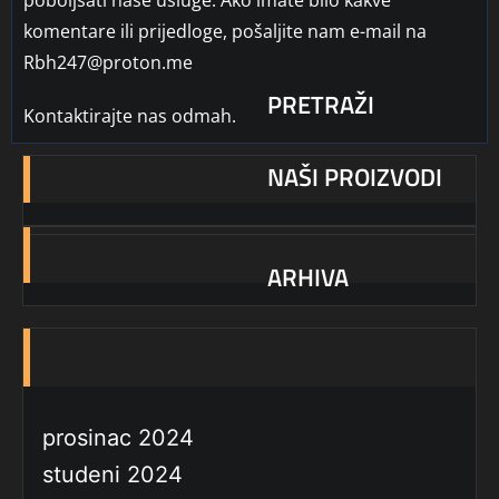
poboljšati naše usluge. Ako imate bilo kakve
komentare ili prijedloge, pošaljite nam e-mail na
Rbh247@proton.me
PRETRAŽI
Kontaktirajte nas odmah.
NAŠI PROIZVODI
ARHIVA
prosinac 2024
studeni 2024