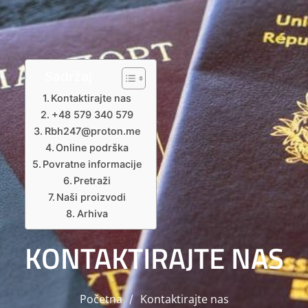
Čeština
Ελληνικά
Português
Slovenščina
Sadržaj
Bahasa Indonesia
Kontaktirajte nas
+48 579 340 579
Polski
Rbh247@proton.me
한국어
Online podrška
Povratne informacije
Pretraži
Naši proizvodi
Arhiva
KONTAKTIRAJTE NAS
Početna
Kontaktirajte nas
/