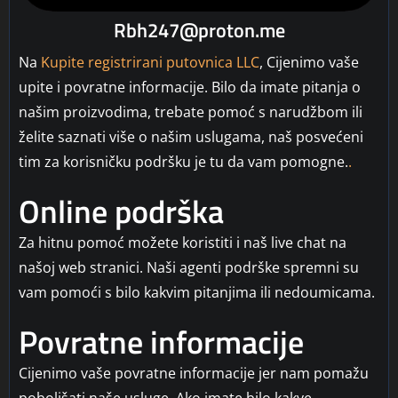
Rbh247@proton.me
Na
Kupite registrirani putovnica LLC
, Cijenimo vaše
upite i povratne informacije. Bilo da imate pitanja o
našim proizvodima, trebate pomoć s narudžbom ili
želite saznati više o našim uslugama, naš posvećeni
tim za korisničku podršku je tu da vam pomogne.
.
Online podrška
Za hitnu pomoć možete koristiti i naš live chat na
našoj web stranici. Naši agenti podrške spremni su
vam pomoći s bilo kakvim pitanjima ili nedoumicama.
Povratne informacije
Cijenimo vaše povratne informacije jer nam pomažu