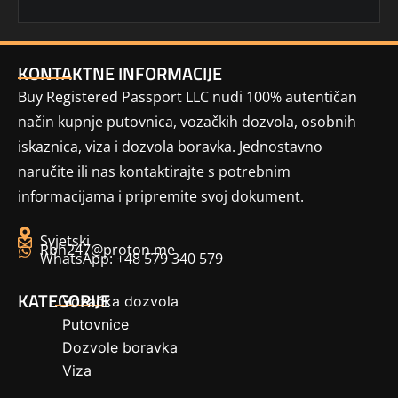
KONTAKTNE INFORMACIJE
Buy Registered Passport LLC nudi 100% autentičan
način kupnje putovnica, vozačkih dozvola, osobnih
iskaznica, viza i dozvola boravka. Jednostavno
naručite ili nas kontaktirajte s potrebnim
informacijama i pripremite svoj dokument.
Svjetski
Rbh247@proton.me
WhatsApp: +48 579 340 579
KATEGORIJE
Vozačka dozvola
Putovnice
Dozvole boravka
Viza