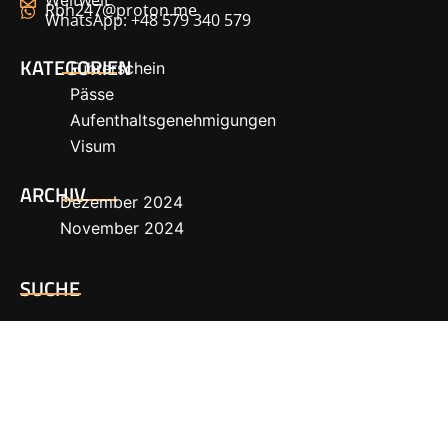
Weltweit
Rbh247@proton.me
WhatsApp: +48 579 340 579
KATEGORIEN
Führerschein
Pässe
Aufenthaltsgenehmigungen
Visum
ARCHIV
Dezember 2024
November 2024
SUCHE