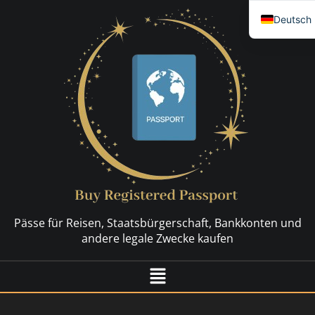
Deutsch 
English
العربية
简体中文
Español
Français
Nederla
Русский
Hrvatski
Pässe für Reisen, Staatsbürgerschaft, Bankkonten und
Svenska
andere legale Zwecke kaufen
Dansk
Italiano
日本語