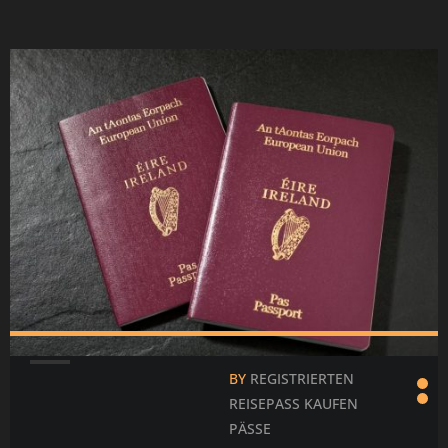
Čeština
Ελληνικ
Portugu
Slovenšč
Bahasa I
Polski
한국어
BY
REGISTRIERTEN
REISEPASS KAUFEN
PÄSSE