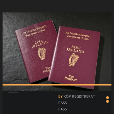
Čeština
Ελληνικά
Português
Slovenščina
Bahasa Indonesi
Polski
한국어
BY
KÖP REGISTRERAT
PASS
PASS