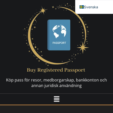
Svenska
English
العربية
简体中文
Español
Français
Nederlands
Deutsch (Sie)
Русский
Köp pass för resor, medborgarskap, bankkonton och
Hrvatski
annan juridisk användning
Dansk
Italiano
日本語