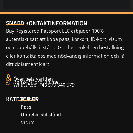
SNABB KONTAKTINFORMATION
Buy Registered Passport LLC erbjuder 100%
autentiskt sätt att köpa pass, körkort, ID-kort, visum
och uppehållstillstånd. Gör helt enkelt en beställning
eller kontakta oss med nödvändig information och få
ditt dokument klart.
Över hela världen
Rbh247@proton.me
WhatsApp: +48 579 340 579
KATEGORIER
Körkort
Pass
Uppehållstillstånd
Visum