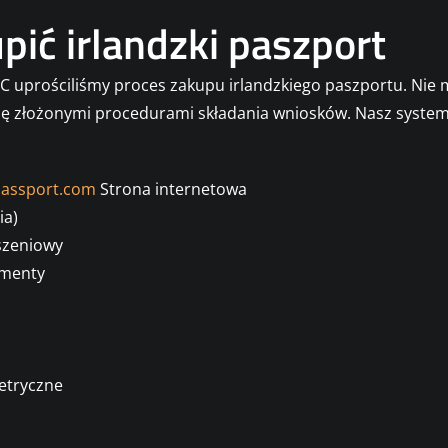
upić irlandzki paszport
C uprościliśmy proces zakupu irlandzkiego paszportu. Nie
ę złożonymi procedurami składania wniosków. Nasz system 
passport.com
Strona internetowa
ia)
szeniowy
umenty
metryczne