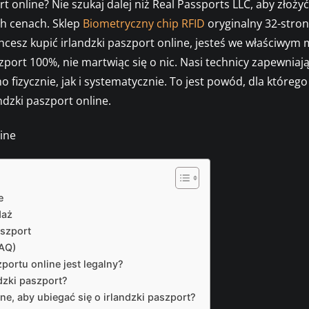
t online? Nie szukaj dalej niż Real Passports LLC, aby złożyć
h cenach. Sklep
Biometryczny chip RFID
oryginalny 32-stron
i chcesz kupić irlandzki paszport online, jesteś we właściwy
szport 100%, nie martwiąc się o nic. Nasi technicy zapewniaj
 fizycznie, jak i systematycznie. To jest powód, dla którego
ndzki paszport online.
e
daż
aszport
FAQ)
portu online jest legalny?
dzki paszport?
, aby ubiegać się o irlandzki paszport?