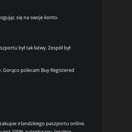
logując się na swoje konto.
zportu był tak łatwy. Zespół był
w. Gorąco polecam Buy Registered
akupie irlandzkiego paszportu online.
jest 100% autentyczny, legalnie