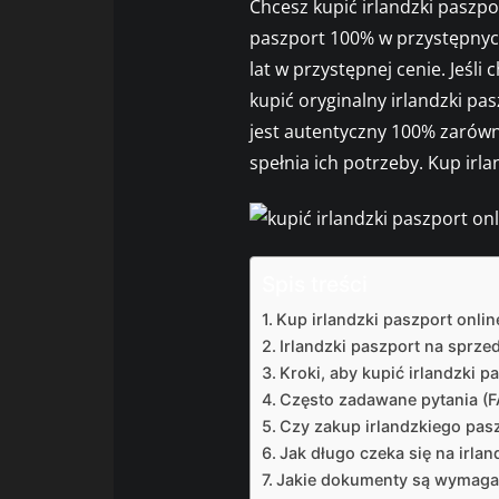
Chcesz kupić irlandzki paszpor
paszport 100% w przystępnyc
lat w przystępnej cenie. Jeśl
kupić oryginalny irlandzki pa
jest autentyczny 100% zarówno
spełnia ich potrzeby. Kup irla
Spis treści
Kup irlandzki paszport onlin
Irlandzki paszport na sprze
Kroki, aby kupić irlandzki p
Często zadawane pytania (
Czy zakup irlandzkiego pasz
Jak długo czeka się na irlan
Jakie dokumenty są wymagane