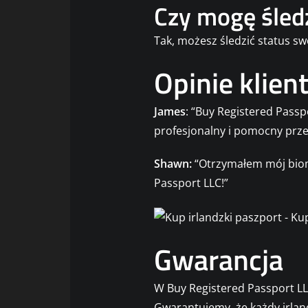
Czy mogę śledz
Tak, możesz śledzić status sw
Opinie klien
James
: “Buy Registered Passp
profesjonalny i pomocny przez
Shawn:
“Otrzymałem mój biome
Passport LLC!”
Gwarancja
W Buy Registered Passport LL
Gwarantujemy, że każdy irlan