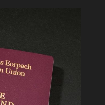
日本語
Čeština
Ελληνικά
Português
Slovenščina
Bahasa Indonesia
한국어