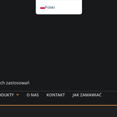
Polski
English
العربية
简体中文
Español
Français
Nederlands
Deutsch (Sie)
Русский
nych zastosowań
Hrvatski
Svenska
ODUKTY
O NAS
KONTAKT
JAK ZAMAWIAĆ
Dansk
Italiano