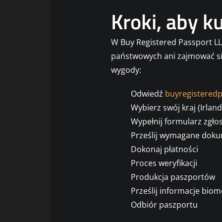
Kroki, aby k
W Buy Registered Passport LL
państwowych ani zajmować si
wygody:
Odwiedź
buyregistered
Wybierz swój kraj (Irland
Wypełnij formularz zgło
Prześlij wymagane dok
Dokonaj płatności
Proces weryfikacji
Produkcja paszportów
Prześlij informacje bio
Odbiór paszportu