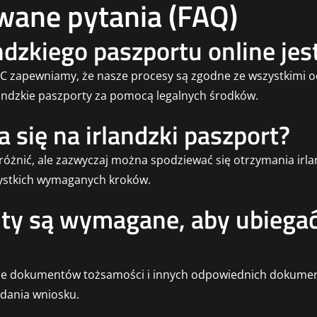
wane pytania (FAQ)
ndzkiego paszportu online jes
C zapewniamy, że nasze procesy są zgodne ze wszystkimi o
andzkie paszporty za pomocą legalnych środków.
a się na irlandzki paszport?
różnić, ale zazwyczaj można spodziewać się otrzymania irla
ystkich wymaganych kroków.
y są wymagane, aby ubiegać s
nie dokumentów tożsamości i innych odpowiednich dokume
dania wniosku.